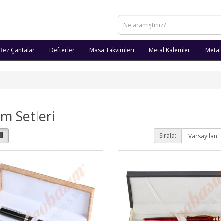
Bez Çantalar
Defterler
Masa Takvimleri
Metal Kalemler
Metal
m Setleri
Sırala: