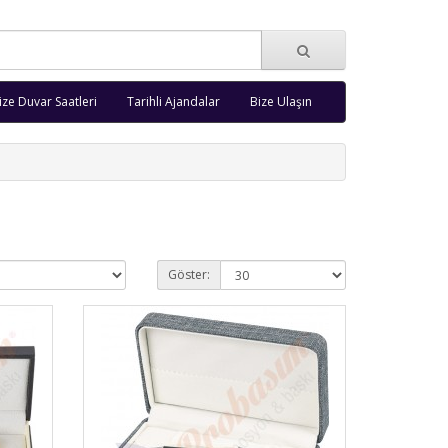
ize Duvar Saatleri
Tarihli Ajandalar
Bize Ulaşın
Göster: